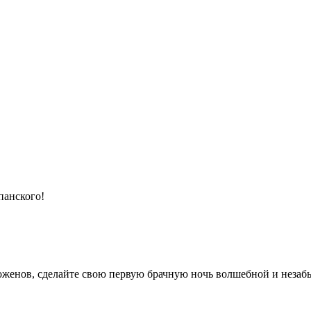
панского!
женов, сделайте свою первую брачную ночь волшебной и неза