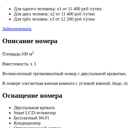
Для одного человека:
x1
от
11 400
руб
/сутки
Для двух человек:
x2
от
11 400
руб
/сутки
Для трёх человек:
x3
от
12 200
руб
/сутки
Забронировать
Описание номера
2
Площадь:
100 м
Вместимость:
x
3
Великолепный трехкомнатный номер с двуспальной кроватью, м
В номере элегантная ванная комната с угловой ванной, биде,
Оснащение номера
Двуспальная кровать
Smart LCD-телевизор
Бесплатный Wi-Fi
Кондиционер